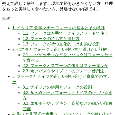
交えて詳しく解説します。現地で恥をかきたくない方、料理
をもっと美味しく食べたい方、見逃せない内容です。
目次
1.
イタリア 食事マナー フォークの基本とその意味
1.1.
フォークは左手で、ナイフとセットで使う
1.2.
フォークの持ち方と握り方
1.3.
フォークが持つ文化的・歴史的な役割
2.
パスタとフォーク：正しい使い方と避けたい誤解
2.1.
スパゲッティなど長いパスタはフォークだけ
で食べる
2.2.
フォークとスプーンの併用はマナー違反か
2.3.
短いパスタやリゾットのフォーク使用法
3.
フォークとナイフの正しい使い分けと食卓でのマナ
ー
3.1.
ナイフとの併用とフォークの役割
3.2.
食べ終わったフォークとナイフの正しい置き
方
3.3.
エルボーやナプキン、姿勢などの細かい印象
管理
4.
形式と非形式の食事シーンでのフォークの使い方の