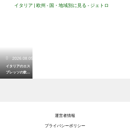
イタリア | 欧州 - 国・地域別に見る - ジェトロ
2026.08.05
イタリアのエス
プレッソの飲み
方とマナー！粋
に味わうための
絶対条件
2026.08.05
運営者情報
イタリアからサ
プライバシーポリシー
ンマリノ共和国