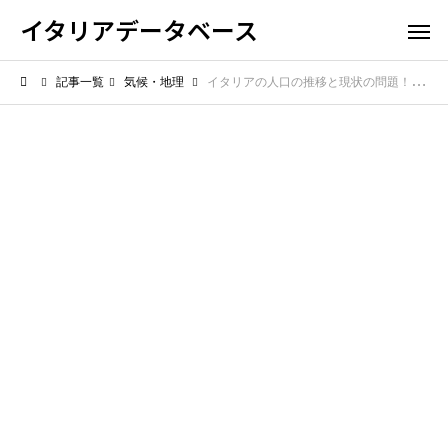
イタリアデータベース
記事一覧
気候・地理
イタリアの人口の推移と現状の問題！少子高齢化が社会に与える影響とは