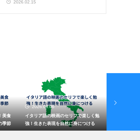
2026.02.15
2026.08.06
2026.08.
！美食
イタリア語の映画のセリフで楽しく勉
イタリアの荷
の季節
強！生きた表現を自然に身につける
方！身軽にな