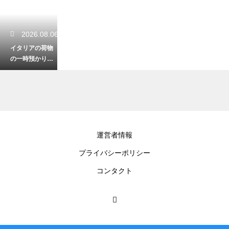
2026.08.06
イタリアの荷物
の一時預かりの
探し方！身軽に
なって観光を存
分に楽しむ
2026.08.05
運営者情報
イタリアのエス
プライバシーポリシー
プレッソの飲み
方とマナー！粋
コンタクト
に味わうための
絶対条件
2026.08.05