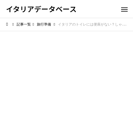
イタリアデータベース
記事一覧
旅行準備
イタリアのトイレには便座がない？しゃがみ式トイレの正しい使い方