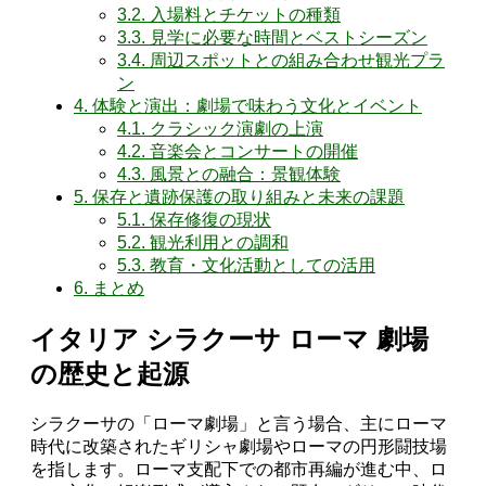
3.2.
入場料とチケットの種類
3.3.
見学に必要な時間とベストシーズン
3.4.
周辺スポットとの組み合わせ観光プラ
ン
4.
体験と演出：劇場で味わう文化とイベント
4.1.
クラシック演劇の上演
4.2.
音楽会とコンサートの開催
4.3.
風景との融合：景観体験
5.
保存と遺跡保護の取り組みと未来の課題
5.1.
保存修復の現状
5.2.
観光利用との調和
5.3.
教育・文化活動としての活用
6.
まとめ
イタリア シラクーサ ローマ 劇場
の歴史と起源
シラクーサの「ローマ劇場」と言う場合、主にローマ
時代に改築されたギリシャ劇場やローマの円形闘技場
を指します。ローマ支配下での都市再編が進む中、ロ