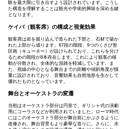
験を最大限に引き出すよう設計されています。こうし
た構造を理解することは観光や学術的興味を深める鍵
となります。
ケイバ（観客席）の構成と視覚効果
観客席は岩を掘り込んで造られた下部と、石材で築か
れた上部から成ります。67段の階段、9つのくさび形
区画（キューネー）が設けられており、これらを分け
るための階段が8本存在します。これにより観客の移
動が分散され、全体的な混雑を軽減しています。ま
た、視線の中心となる舞台までの距離や傾斜角度が慎
重に設計されており、音響効果も自然地形を生かして
優れたものとなっています。
舞台とオーケストラの変遷
当初はオーケストラ部分は円形で、ギリシャ式の演劇
用にコーラスなどが利用されていました。ローマ時代
にはこのオーケストラ部分が舞台前にかぶさるように
改修され、舞台背景もより豪華な造りに。さらに、水