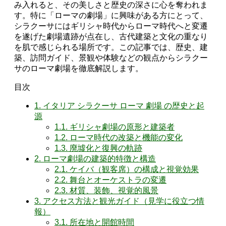
み入れると、その美しさと歴史の深さに心を奪われま
す。特に「ローマの劇場」に興味がある方にとって、
シラクーサにはギリシャ時代からローマ時代へと変遷
を遂げた劇場遺跡が点在し、古代建築と文化の重なり
を肌で感じられる場所です。この記事では、歴史、建
築、訪問ガイド、景観や体験などの観点からシラクー
サのローマ劇場を徹底解説します。
目次
1.
イタリア シラクーサ ローマ 劇場 の歴史と起
源
1.1.
ギリシャ劇場の原形と建築者
1.2.
ローマ時代の改築と機能の変化
1.3.
廃墟化と復興の軌跡
2.
ローマ劇場の建築的特徴と構造
2.1.
ケイバ（観客席）の構成と視覚効果
2.2.
舞台とオーケストラの変遷
2.3.
材質、装飾、視覚的風景
3.
アクセス方法と観光ガイド（見学に役立つ情
報）
3.1.
所在地と開館時間