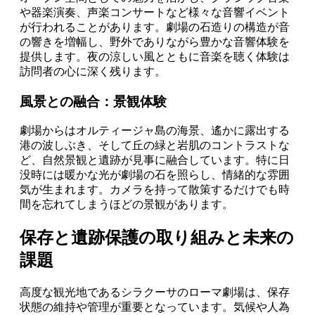
や器楽演奏、声楽コンサートなど様々な音響イベント
が行われることがあります。劇場の石造りの構造が音
の響きを増幅し、野外でありながら豊かな音響体験を
提供します。夜の涼しい風とともに音楽を聴く体験は
訪問者の心に深く残ります。
風景との融合：景観体験
劇場からはオルティージャ島の海景、遙かに露出する
港の波しぶき、そして丘の緑と岩肌のコントラストな
ど、自然景観と遺跡が見事に融合しています。特に日
没時には暖かな光が劇場の石を照らし、情緒的な雰囲
気が生まれます。カメラを持って散策するだけでも時
間を忘れてしまうほどの景観があります。
保存と遺跡保護の取り組みと未来の
課題
高度な観光地であるシラクーサのローマ劇場は、保存
状態の維持や管理が重要となっています。気候や人為