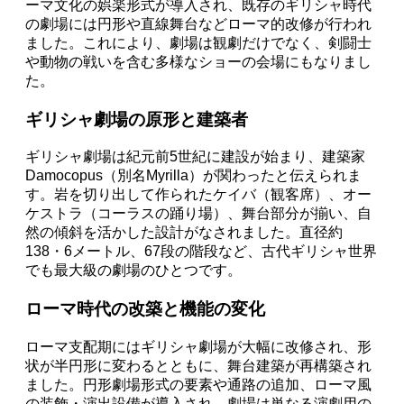
ーマ文化の娯楽形式が導入され、既存のギリシャ時代
の劇場には円形や直線舞台などローマ的改修が行われ
ました。これにより、劇場は観劇だけでなく、剣闘士
や動物の戦いを含む多様なショーの会場にもなりまし
た。
ギリシャ劇場の原形と建築者
ギリシャ劇場は紀元前5世紀に建設が始まり、建築家
Damocopus（別名Myrilla）が関わったと伝えられま
す。岩を切り出して作られたケイバ（観客席）、オー
ケストラ（コーラスの踊り場）、舞台部分が揃い、自
然の傾斜を活かした設計がなされました。直径約
138・6メートル、67段の階段など、古代ギリシャ世界
でも最大級の劇場のひとつです。
ローマ時代の改築と機能の変化
ローマ支配期にはギリシャ劇場が大幅に改修され、形
状が半円形に変わるとともに、舞台建築が再構築され
ました。円形劇場形式の要素や通路の追加、ローマ風
の装飾・演出設備が導入され、劇場は単なる演劇用の