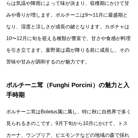
らは気温や降雨によって味が決まり、収穫期にかけて甘
みや香りが増します。ポルチーニは9〜11月に最盛期と
なり、湿度と涼しさが成長の鍵となります。カボチャは
10〜12月に旬を迎える種類が豊富で、甘さや食感が料理
を引き立てます。葉野菜は霜が降りる前に成長し、その
苦味や甘みが調和するのが魅力です。
ポルチーニ茸（Funghi Porcini）の魅力と入
手時期
ポルチーニ茸はBoletus属に属し、特に秋に自然界で多く
見られるきのこです。9月下旬から10月にかけて、トス
カーナ、ウンブリア、ピエモンテなどの地域の森で採れ