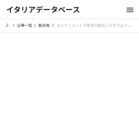
イタリアデータベース
記事一覧
観光地
オルヴィエート大聖堂の観光と行き方は？絶景の丘の上でゴシック建築を堪能