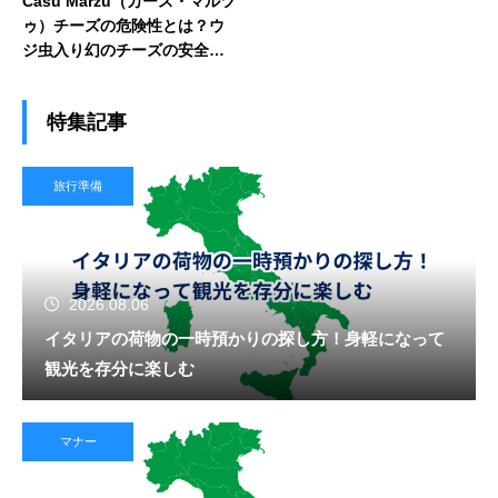
Casu Marzu（カース・マルツ
ゥ）チーズの危険性とは？ウ
ジ虫入り幻のチーズの安全性
と真実に迫る
特集記事
旅行準備
2026.08.06
イタリアの荷物の一時預かりの探し方！身軽になって
観光を存分に楽しむ
マナー